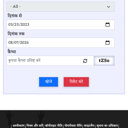
दिनांक से
दिनांक तक
कैप्चा
tZ5o
अस्वीकरण
नियम और शर्तें
कॉपीराइट नीति
गोपनीयता नीति
साइटमैप
सूचना का अधिकार